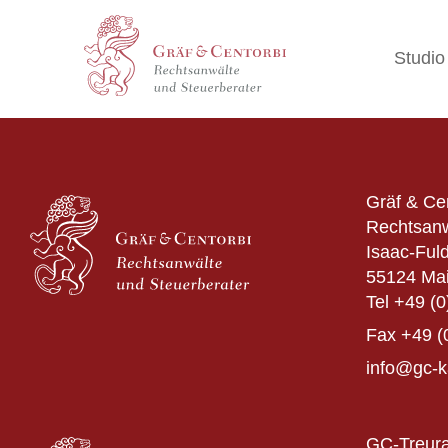
Studio
Gräf & Ce
Rechtsanw
Isaac-Fuld
55124 Ma
Tel
+49 (0
Fax
+49 (
info@gc-k
GC-Treura