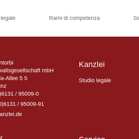
 legale
Rami di competenza
Se
ntorbi
Kanzlei
altsgesellschaft mbH
a-Allee 5 5
Studio legale
inz
)6131 / 95009-0
0)6131 / 95009-91
anzlei.de
t