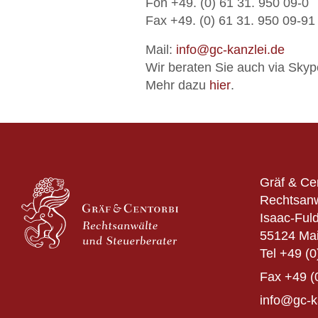
Fon +49. (0) 61 31. 950 09-0
Fax +49. (0) 61 31. 950 09-91
Mail:
info@gc-kanzlei.de
Wir beraten Sie auch via Skyp
Mehr dazu
hier
.
Gräf & Ce
Rechtsanw
Isaac-Fuld
55124 Ma
Tel
+49 (0
Fax
+49 (
info@gc-k