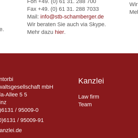
Fon +49. (0) 61 31. 288 700
Wir
Fax +49. (0) 61 31. 288 7033
Me
Mail:
info@stb-schamberger.de
Wir beraten Sie auch via Skype.
e.
Mehr dazu
hier
.
ntorbi
Kanzlei
altsgesellschaft mbH
a-Allee 5 5
Law firm
inz
Team
)6131 / 95009-0
0)6131 / 95009-91
anzlei.de