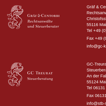
Gräf & Ce
Rechtsanw
Christofss
55116 Ma
Tel
+49 (0
Fax
+49 (
info@gc-k
GC-Treura
Steuerber
An der Fa
55124 Ma
Tel
06131 
Fax
06131
info@stb-