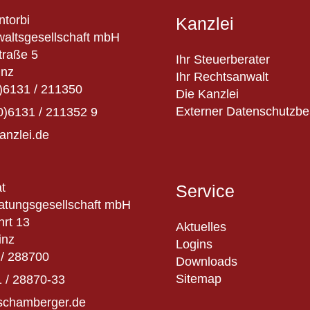
ntorbi
Kanzlei
altsgesellschaft mbH
traße 5
Ihr Steuerberater
inz
Ihr Rechtsanwalt
)6131 / 211350
Die Kanzlei
Externer Datenschutzbe
0)6131 / 211352 9
anzlei.de
t
Service
atungsgesellschaft mbH
hrt 13
Aktuelles
inz
Logins
/ 288700
Downloads
Sitemap
 / 28870-33
schamberger.de