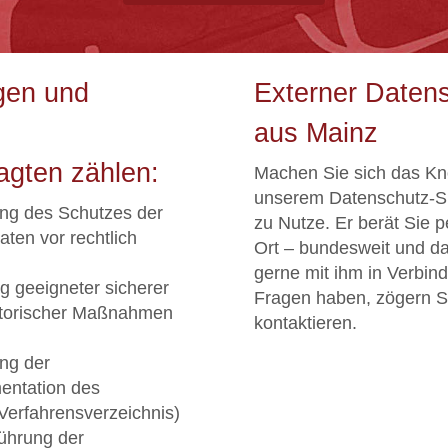
gen und
Externer Datens
aus Mainz
agten zählen:
Machen Sie sich das Kn
unserem Datenschutz-S
ung des Schutzes der
zu Nutze. Er berät Sie 
ten vor rechtlich
Ort – bundesweit und da
gerne mit ihm in Verbind
 geeigneter sicherer
Fragen haben, zögern Si
atorischer Maßnahmen
kontaktieren.
ung der
entation des
 Verfahrensverzeichnis)
ührung der