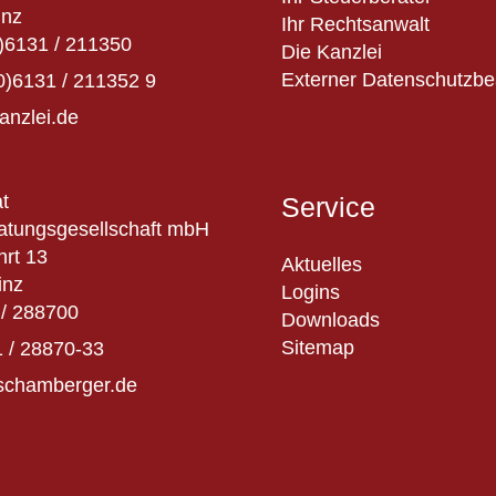
inz
Ihr Rechtsanwalt
)6131 / 211350
Die Kanzlei
Externer Datenschutzbe
0)6131 / 211352 9
anzlei.de
t
Service
atungsgesellschaft mbH
hrt 13
Aktuelles
inz
Logins
/ 288700
Downloads
Sitemap
 / 28870-33
schamberger.de