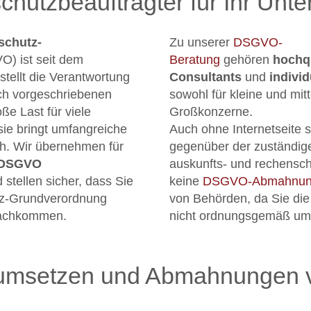
chutzbeauftragter für Ihr Un
schutz-
Zu unserer
DSGVO-
) ist seit dem
Beratung
gehören
hochqu
stellt die Verantwortung
Consultants
und
indivi
ich vorgeschriebenen
sowohl für kleine und mit
ße Last für viele
Großkonzerne.
ie bringt umfangreiche
Auch ohne Internetseite s
ch. Wir übernehmen für
gegenüber der zuständig
 DSGVO
auskunfts- und rechenscha
 stellen sicher, dass Sie
keine
DSGVO-Abmahnu
tz-Grundverordnung
von Behörden, da Sie d
nachkommen.
nicht ordnungsgemäß um
 umsetzen und Abmahnungen 