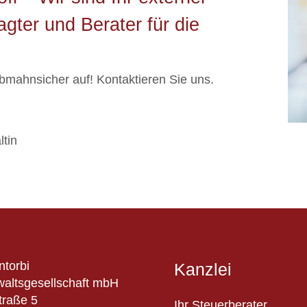
gter und Berater für die
bmahnsicher auf! Kontaktieren Sie uns.
tin
ntorbi
Kanzlei
altsgesellschaft mbH
traße 5
Ihr Steuerberater