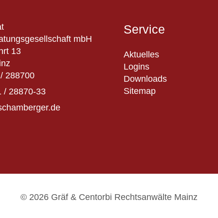
t
Service
atungsgesellschaft mbH
hrt 13
Aktuelles
inz
Logins
/ 288700
Downloads
Sitemap
 / 28870-33
schamberger.de
© 2026 Gräf & Centorbi Rechtsanwälte Mainz