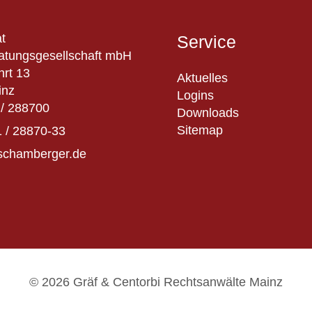
t
Service
atungsgesellschaft mbH
hrt 13
Aktuelles
inz
Logins
/ 288700
Downloads
Sitemap
 / 28870-33
schamberger.de
© 2026 Gräf & Centorbi Rechtsanwälte Mainz