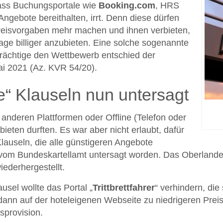
dass Buchungsportale wie
Booking.com
, HRS
ngebote bereithalten, irrt. Denn diese dürfen
Preisvorgaben mehr machen und ihnen verbieten,
e billiger anzubieten. Eine solche sogenannte
trächtige den Wettbewerb entschied der
i 2021 (Az. KVR 54/20).
e“ Klauseln nun untersagt
 anderen Plattformen oder Offline (Telefon oder
ieten durften. Es war aber nicht erlaubt, dafür
Klauseln, die alle günstigeren Angebote
5 vom Bundeskartellamt untersagt worden. Das Oberlande
iederhergestellt.
usel wollte das Portal „
Trittbrettfahrer
“ verhindern, die
dann auf der hoteleigenen Webseite zu niedrigeren Prei
sprovision.