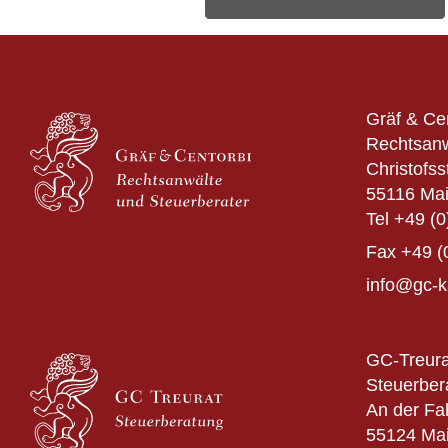
Gräf & Ce
Rechtsanw
Christofss
55116 Ma
Tel
+49 (0
Fax
+49 (
info@gc-k
GC-Treura
Steuerber
An der Fa
55124 Ma