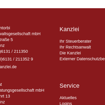
ntorbi
Kanzlei
altsgesellschaft mbH
traße 5
Ihr Steuerberater
inz
Ihr Rechtsanwalt
)6131 / 211350
Die Kanzlei
Externer Datenschutzbe
0)6131 / 211352 9
anzlei.de
t
Service
atungsgesellschaft mbH
hrt 13
Aktuelles
inz
Logins