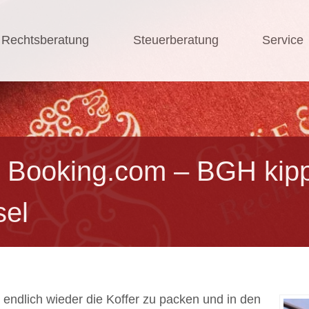
Rechtsberatung
Steuerberatung
Service
r Booking.com – BGH kip
sel
endlich wieder die Koffer zu packen und in den