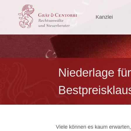
Kanzlei
Niederlage fü
Bestpreisklau
Viele können es kaum erwarten, 