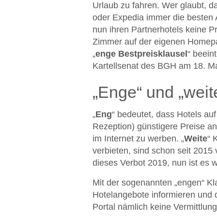
Urlaub zu fahren. Wer glaubt, 
oder Expedia immer die besten A
nun ihren Partnerhotels keine 
Zimmer auf der eigenen Homepag
„
enge Bestpreisklausel
“ beein
Kartellsenat des BGH am 18. Ma
„Enge“ und „weit
„
Eng
“ bedeutet, dass Hotels auf
Rezeption) günstigere Preise anb
im Internet zu werben. „
Weite
“ 
verbieten, sind schon seit 201
dieses Verbot 2019, nun ist es w
Mit der sogenannten „engen“ Kla
Hotelangebote informieren und 
Portal nämlich keine Vermittlung